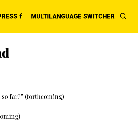
PRESS
MULTILANGUAGE SWITCHER
nd
 so far?” (forthcoming)
hcoming)