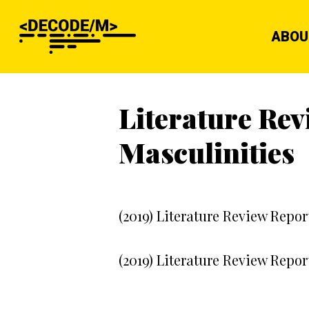
ABOU
Literature Re
Masculinities
Hit enter to search or ESC to close
(2019) Literature Review Repo
(2019) Literature Review Repo