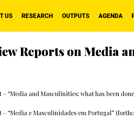
T US
RESEARCH
OUTPUTS
AGENDA
view Reports on Media a
rt – “Media and Masculinities: what has been done
rt – “Media e Masculinidades em Portugal” (fort